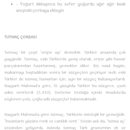
- Yoğurt ılıklaşınca bu sefer yoğurdu ağır ağır kısık
ateşteki çorbaya ekleyin
TUTMAÇ ÇORBASI
Tutmaç bir çeşit "erişte aşı" demektir. Türkler arasında çok
yaygındır. Tutmaç, eski Türklerde geniş olarak, erişte gibi hamur
parçalarından hazırlanmış, yemekler idiler. Biz nasıl bugün,
makarnayı haşladıktan sonra bir süzgeçten geçiriyor isek; eski
Türkler de tutmaç hamurları için, ayrı bir süzgeç kullanıyorlardı.
Kaşgarlı Mahmud'a göre, XI. yüzyılda Türkler bu süzgece, çavlı
adını verirlerdi (3,442). Derleme Sözlüğü içinde Anadolu'da
söylenen çolu, çoğlu adlı süzgeçler bulunmaktadır.
Kaşgarlı Mahmud'a göre tutmaç, Türklerin mitolojik bir yemeğidir.
"İnsanların yüzüne renk ve canlılık verir." Sözün aslı da, "tutma aç"
sözünden geliyordu. Aslında tutmaç Türk gramerinin ek ve