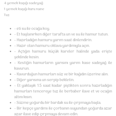
4 yemek kaşığı sadeyağ
1 yemek kaşığı kuru nane
Tuz
- eti su ile ocağa koy.
- Et haşlanırken diğer tarafta un ve su ile hamur tutun.
- Hazırladığın hamuru yarım saat dinlendirin.
- Hazır olan hamuru oklava yardımıyla açın.
- Açtığın hamuru küçük kareler halinde yada erişte
şeklinde kesin.
- Kestiğin hamurların yarısını yarım kase sadeyağ ile
kavurun.
- Kavurduğun hamurları süz ve bir kağıdın üzerine alın.
- Diğer yarısına un serpip bekletin.
- Et yaklaşık 1.5 saat kadar piştikten sonra hazırladığın
hamurları tencereye tuz ile berbaber ilave et ve ocağın
altını kısın.
- Süzme yoğurdu bir bardak su ile çırpmaya başla.
- Bir kepçe yardımı ile çorbanın suyundan yoğurda azar
azar ilave edip çırpmaya devam edin.