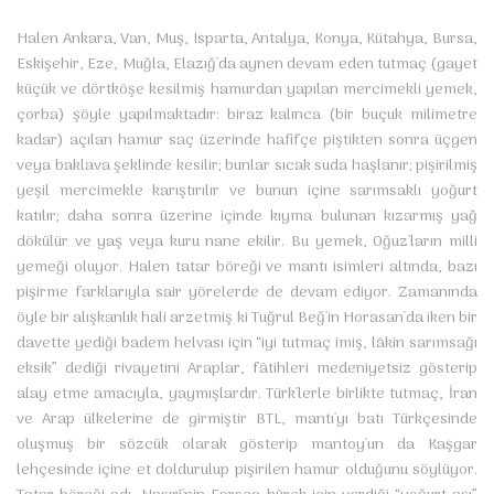
Halen Ankara, Van, Muş, Isparta, Antalya, Konya, Kütahya, Bursa,
Eskişehir, Eze, Muğla, Elazığ'da aynen devam eden tutmaç (gayet
küçük ve dörtköşe kesilmiş hamurdan yapılan mercimekli yemek,
çorba) şöyle yapılmaktadır: biraz kalınca (bir buçuk milimetre
kadar) açılan hamur saç üzerinde hafifçe piştikten sonra üçgen
veya baklava şeklinde kesilir; bunlar sıcak suda haşlanır; pişirilmiş
yeşil mercimekle karıştırılır ve bunun içine sarımsaklı yoğurt
katılır; daha sonra üzerine içinde kıyma bulunan kızarmış yağ
dökülür ve yaş veya kuru nane ekilir. Bu yemek, Oğuz'ların milli
yemeği oluyor. Halen tatar böreği ve mantı isimleri altında, bazı
pişirme farklarıyla sair yörelerde de devam ediyor. Zamanında
öyle bir alışkanlık hali arzetmiş ki Tuğrul Beğ'in Horasan'da iken bir
davette yediği badem helvası için “iyi tutmaç imiş, lâkin sarımsağı
eksik” dediği rivayetini Araplar, fâtihleri medeniyetsiz gösterip
alay etme amacıyla, yaymışlardır. Türk'lerle birlikte tutmaç, İran
ve Arap ülkelerine de girmiştir BTL, mantı'yı batı Türkçesinde
oluşmuş bir sözcük olarak gösterip mantoy'un da Kaşgar
lehçesinde içine et doldurulup pişirilen hamur olduğunu söylüyor.