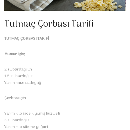
Tutmaç Çorbası Tarifi
TUTMAÇ ÇORBASI TARİFİ
Hamur için;
2 su bardağı un
1.5 su bardağı su
Yarım kase sadeyağ
Çorbası için
Yarım kilo ince kıyılmış kuzu eti
6 su bardağı su
Yarım kilo süzme yoğurt