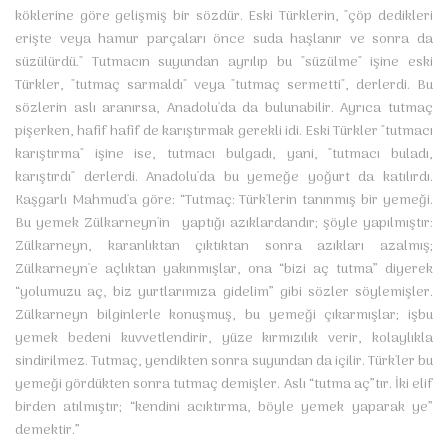
köklerine göre gelişmiş bir sözdür. Eski Türklerin, "çöp dedikleri
erişte veya hamur parçaları önce suda haşlanır ve sonra da
süzülürdü." Tutmacın suyundan ayrılıp bu "süzülme" işine eski
Türkler, "tutmaç sarmaldı" veya "tutmaç sermetti", derlerdi. Bu
sözlerin aslı aranırsa, Anadolu'da da bulunabilir. Ayrıca tutmaç
pişerken, hafif hafif de karıştırmak gerekli idi. Eski Türkler "tutmacı
karıştırma" işine ise, tutmacı bulgadı, yani, "tutmacı buladı,
karıştırdı" derlerdi. Anadolu'da bu yemeğe yoğurt da katılırdı.
Kaşgarlı Mahmud'a göre: “Tutmaç: Türk'lerin tanınmış bir yemeği.
Bu yemek Zülkarneyn'in yaptığı azıklardandır; şöyle yapılmıştır:
Zülkarneyn, karanlıktan çıktıktan sonra azıkları azalmış;
Zülkarneyn'e açlıktan yakınmışlar, ona “bizi aç tutma” diyerek
“yolumuzu aç, biz yurtlarımıza gidelim” gibi sözler söylemişler.
Zülkarneyn bilginlerle konuşmuş, bu yemeği çıkarmışlar; işbu
yemek bedeni kuvvetlendirir, yüze kırmızılık verir, kolaylıkla
sindirilmez. Tutmaç, yendikten sonra suyundan da içilir. Türk'ler bu
yemeği gördükten sonra tutmaç demişler. Aslı “tutma aç”tır. İki elif
birden atılmıştır; “kendini acıktırma, böyle yemek yaparak ye”
demektir.”