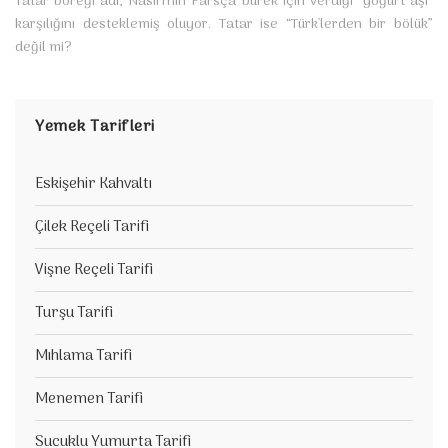
Tatar böreği adı, Nasırî'nin Farsça bûrek için verdiği “yoğurt aşı”
karşılığını desteklemiş oluyor. Tatar ise “Türk'lerden bir bölük”
değil mi?
Yemek Tarifleri
Eskişehir Kahvaltı
Çilek Reçeli Tarifi
Vişne Reçeli Tarifi
Turşu Tarifi
Mıhlama Tarifi
Menemen Tarifi
Sucuklu Yumurta Tarifi