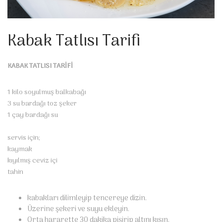
Kabak Tatlısı Tarifi
KABAK TATLISI TARİFİ
1 kilo soyulmuş balkabağı
3 su bardağı toz şeker
1 çay bardağı su
servis için;
kaymak
kıyılmış ceviz içi
tahin
kabakları dilimleyip tencereye dizin.
Üzerine şekeri ve suyu ekleyin.
Orta hararette 30 dakika pişirip altını kısın.