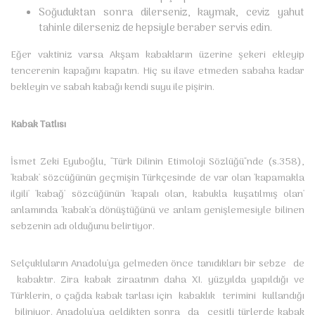
Soğuduktan sonra dilerseniz, kaymak, ceviz yahut
tahinle dilerseniz de hepsiyle beraber servis edin.
Eğer vaktiniz varsa Akşam kabakların üzerine şekeri ekleyip
tencerenin kapağını kapatın. Hiç su ilave etmeden sabaha kadar
bekleyin ve sabah kabağı kendi suyu ile pişirin.
Kabak Tatlısı
İsmet Zeki Eyuboğlu, "Türk Dilinin Etimoloji Sözlüğü"nde (s.358),
'kabak' sözcüğünün geçmişin Türkçesinde de var olan 'kapamakla
ilgili' 'kabağ' sözcüğünün 'kapalı olan, kabukla kuşatılmış olan'
anlamında 'kabak'a dönüştüğünü ve anlam genişlemesiyle bilinen
sebzenin adı olduğunu belirtiyor.
Selçukluların Anadolu'ya gelmeden önce tanıdıkları bir sebze de
kabaktır. Zira kabak ziraatının daha XI. yüzyılda yapıldığı ve
Türklerin, o çağda kabak tarlası için kabaklık terimini kullandığı
biliniyor. Anadolu'ya geldikten sonra da çeşitli türlerde kabak