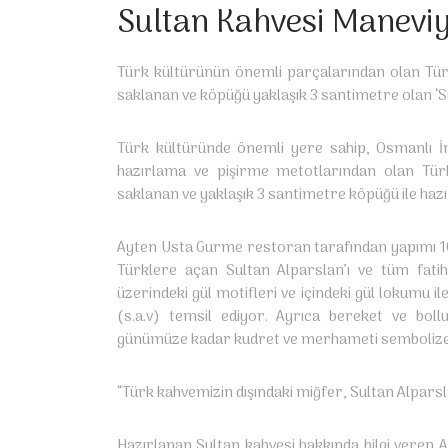
Sultan Kahvesi Manevi
Türk kültürünün önemli parçalarından olan Türk k
saklanan ve köpüğü yaklaşık 3 santimetre olan ‘S
Türk kültüründe önemli yere sahip, Osmanlı 
hazırlama ve pişirme metotlarından olan Türk k
saklanan ve yaklaşık 3 santimetre köpüğü ile haz
Ayten Usta Gurme restoran tarafından yapımı 10 
Türklere açan Sultan Alparslan’ı ve tüm fatihl
üzerindeki gül motifleri ve içindeki gül lokumu 
(s.a.v) temsil ediyor. Ayrıca bereket ve bol
günümüze kadar kudret ve merhameti sembolize ed
“Türk kahvemizin dışındaki miğfer, Sultan Alparsla
Hazırlanan Sultan kahvesi hakkında bilgi veren