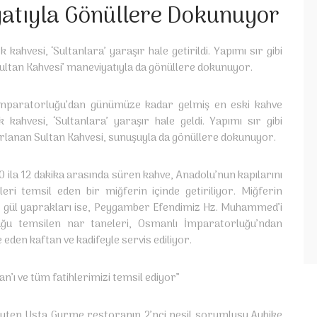
yatıyla Gönüllere Dokunuyor
ahvesi, ‘Sultanlara’ yaraşır hale getirildi. Yapımı sır gibi
ultan Kahvesi’ maneviyatıyla da gönüllere dokunuyor.
İmparatorluğu’dan günümüze kadar gelmiş en eski kahve
ahvesi, ‘Sultanlara’ yaraşır hale geldi. Yapımı sır gibi
ırlanan Sultan Kahvesi, sunuşuyla da gönüllere dokunuyor.
ila 12 dakika arasında süren kahve, Anadolu’nun kapılarını
eri temsil eden bir miğferin içinde getiriliyor. Miğferin
ile gül yaprakları ise, Peygamber Efendimiz Hz. Muhammed’i
luğu temsilen nar taneleri, Osmanlı İmparatorluğu’ndan
en kaftan ve kadifeyle servis ediliyor.
n’ı ve tüm fatihlerimizi temsil ediyor”
 Ayten Usta Gurme restoranın 2’nci nesil sorumlusu Aybike