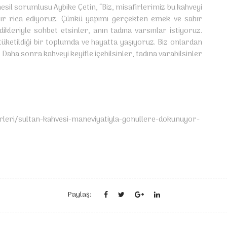
il sorumlusu Aybike Çetin, “Biz, misafirlerimiz bu kahveyi
bır rica ediyoruz. Çünkü yapımı gerçekten emek ve sabır
ikleriyle sohbet etsinler, anın tadına varsınlar istiyoruz.
üketildiği bir toplumda ve hayatta yaşıyoruz. Biz onlardan
Daha sonra kahveyi keyifle içebilsinler, tadına varabilsinler
rleri/sultan-kahvesi-maneviyatiyla-gonullere-dokunuyor-
Paylaş: