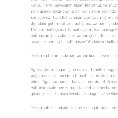
Çetin, “Türk kahvesinin bizim kültümüz ve mutfa
sonrasında başlı başına bir seremoni şeklinde t
sunuyoruz. Türk kahvemizin dışındaki miğfer, Sul
dışındaki gül motifleri, açtığımız zaman içi
Muhammed’i (s.a.v) temsil ediyor. Biz kahveyi A
bulmuşlar. O yüzden her zaman şerbetle servis et
lezzet bırakmayı hedeflemişler” ifadelerini kullan
“Bizim kültürümüzde her zaman kudret ve merha
Ayrıca Çetin, suyun içine de nar taneleri koydu
çoğalmasını ve bereketi temsil ediyor. Suyun üs
eder. Aynı zamanda kahveyi servis ettiğimiz
kültürümüzde her zaman kudret ve merhamet b
yüzden biz de bunları beraber sunuyoruz” şeklin
“Biz misafirlerimizden küçük bir hayat molası ve