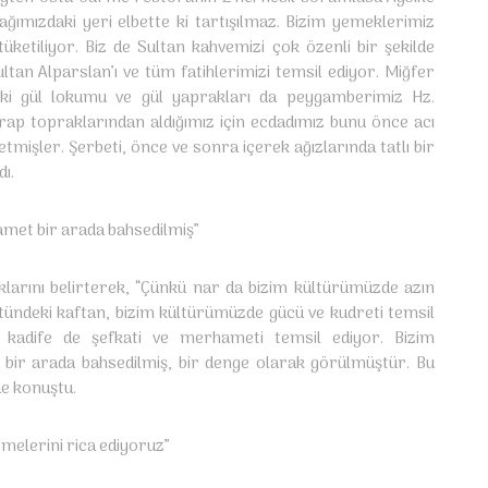
ğımızdaki yeri elbette ki tartışılmaz. Bizim yemeklerimiz
üketiliyor. Biz de Sultan kahvemizi çok özenli bir şekilde
tan Alparslan’ı ve tüm fatihlerimizi temsil ediyor. Miğfer
ndeki gül lokumu ve gül yaprakları da peygamberimiz Hz.
rap topraklarından aldığımız için ecdadımız bunu önce acı
mişler. Şerbeti, önce ve sonra içerek ağızlarında tatlı bir
dı.
met bir arada bahsedilmiş”
klarını belirterek, “Çünkü nar da bizim kültürümüzde azın
tündeki kaftan, bizim kültürümüzde gücü ve kudreti temsil
 kadife de şefkati ve merhameti temsil ediyor. Bizim
ir arada bahsedilmiş, bir denge olarak görülmüştür. Bu
de konuştu.
rmelerini rica ediyoruz”