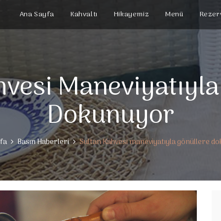
Ana Sayfa
Kahvaltı
Hikayemiz
Menü
Rezer
hvesi Maneviyatıyla
Dokunuyor
fa
Basın Haberleri
Sultan Kahvesi maneviyatıyla gönüllere d