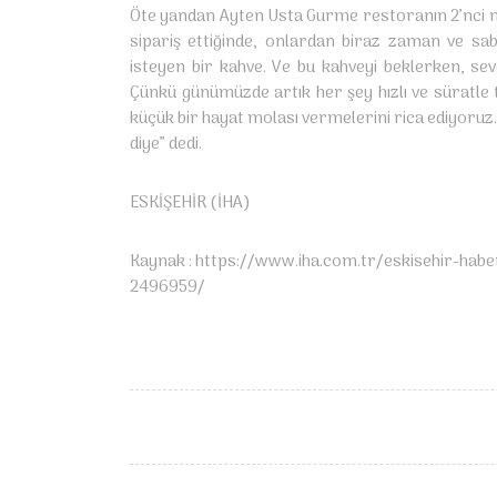
Öte yandan Ayten Usta Gurme restoranın 2’nci nes
sipariş ettiğinde, onlardan biraz zaman ve sa
isteyen bir kahve. Ve bu kahveyi beklerken, sevd
Çünkü günümüzde artık her şey hızlı ve süratle t
küçük bir hayat molası vermelerini rica ediyoruz. 
diye” dedi.
ESKİŞEHİR (İHA)
Kaynak :
https://www.iha.com.tr/eskisehir-habe
2496959/