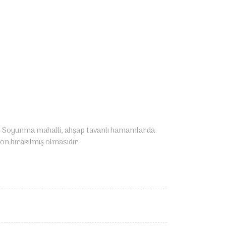
ır. Soyunma mahalli, ahşap tavanlı hamam­larda
yon bırakılmış olmasıdır.