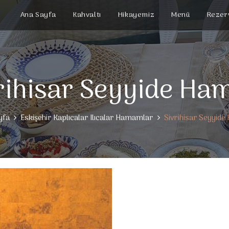
Ana Sayfa
Kahvaltı
Hikayemiz
Menü
Rezer
rihisar Seyyide H
yfa
Eskişehir Kaplıcalar Ilıcalar Hamamlar
Sivrihisar Seyyid