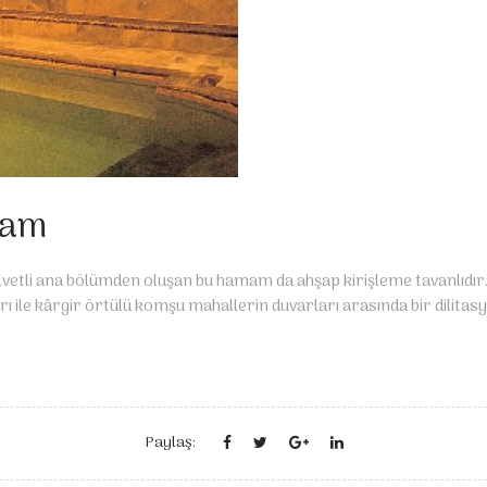
mam
 halvetli ana bölümden oluşan bu hamam da ahşap kirişleme tavanlıd
ı ile kârgir örtülü kom­şu mahallerin duvarları arasında bir dilitas
Paylaş: