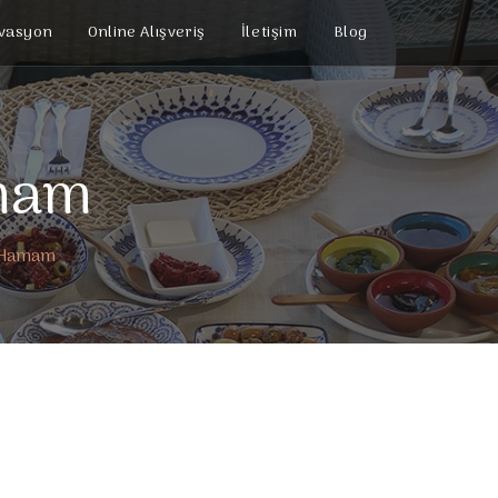
vasyon
Online Alışveriş
İletişim
Blog
amam
e Hamam