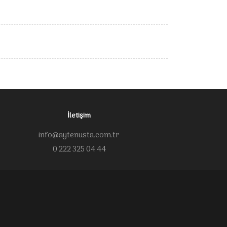
İletişim
info@aytenusta.com.tr
0 222 325 04 44